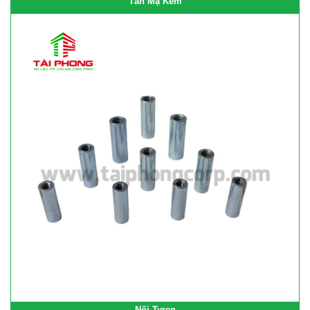
Tán Mạ Kẽm
Nối Tyren