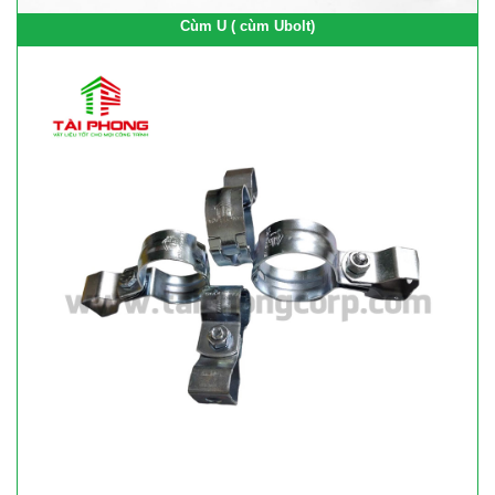
Cùm U ( cùm Ubolt)