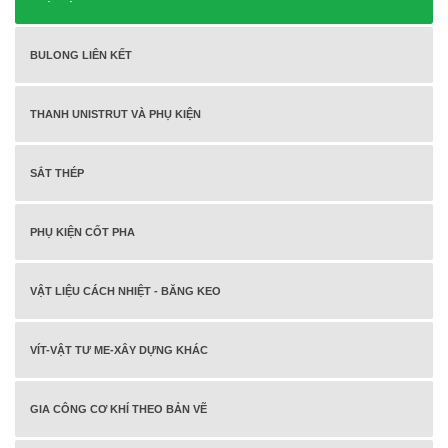
BULONG LIÊN KẾT
THANH UNISTRUT VÀ PHỤ KIỆN
SẮT THÉP
PHỤ KIỆN CỐT PHA
VẬT LIỆU CÁCH NHIỆT - BĂNG KEO
VÍT-VẬT TƯ ME-XÂY DỰNG KHÁC
GIA CÔNG CƠ KHÍ THEO BẢN VẼ