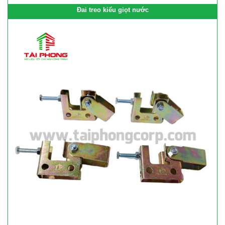
Đai treo kiểu giọt nước