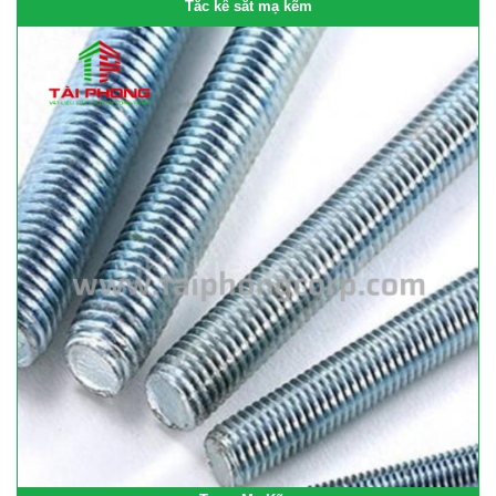
Tắc kê sắt mạ kẽm