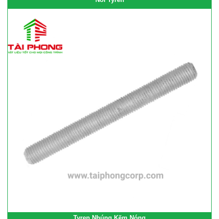
Tyren Nhúng Kẽm Nóng