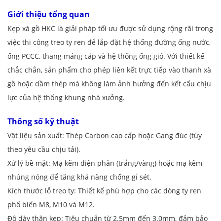
Giới thiệu tổng quan
Kẹp xà gồ HKC là giải pháp tối ưu được sử dụng rộng rãi trong
việc thi công treo ty ren để lắp đặt hệ thống đường ống nước,
ống PCCC, thang máng cáp và hệ thống ống gió. Với thiết kế
chắc chắn, sản phẩm cho phép liên kết trực tiếp vào thanh xà
gồ hoặc dầm thép mà không làm ảnh hưởng đến kết cấu chịu
lực của hệ thống khung nhà xưởng.
Thông số kỹ thuật
Vật liệu sản xuất: Thép Carbon cao cấp hoặc Gang đúc (tùy
theo yêu cầu chịu tải).
Xử lý bề mặt: Mạ kẽm điện phân (trắng/vàng) hoặc mạ kẽm
nhúng nóng để tăng khả năng chống gỉ sét.
Kích thước lỗ treo ty: Thiết kế phù hợp cho các dòng ty ren
phổ biến M8, M10 và M12.
Độ dày thân kẹp: Tiêu chuẩn từ 2.5mm đến 3.0mm, đảm bảo