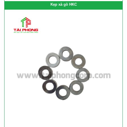
Kẹp xà gồ HKC