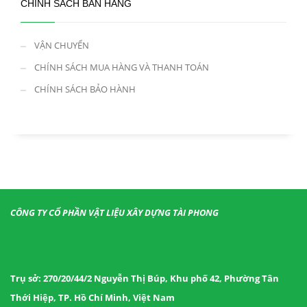
CHÍNH SÁCH BÁN HÀNG
VẬN CHUYỂN
CHÍNH SÁCH MUA HÀNG VÀ THANH TOÁN
CHÍNH SÁCH BẢO HÀNH
CÔNG TY CỔ PHẦN VẬT LIỆU XÂY DỰNG TÀI PHONG
Trụ sở: 270/20/44/2 Nguyễn Thị Búp, Khu phố 42, Phường Tân
Thới Hiệp, TP. Hồ Chí Minh, Việt Nam