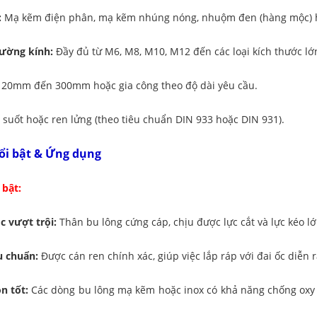
:
Mạ kẽm điện phân, mạ kẽm nhúng nóng, nhuộm đen (hàng mộc) 
ường kính:
Đầy đủ từ M6, M8, M10, M12 đến các loại kích thước l
20mm đến 300mm hoặc gia công theo độ dài yêu cầu.
suốt hoặc ren lửng (theo tiêu chuẩn DIN 933 hoặc DIN 931).
ổi bật & Ứng dụng
 bật:
c vượt trội:
Thân bu lông cứng cáp, chịu được lực cắt và lực kéo l
u chuẩn:
Được cán ren chính xác, giúp việc lắp ráp với đai ốc diễn 
n tốt:
Các dòng bu lông mạ kẽm hoặc inox có khả năng chống oxy hó