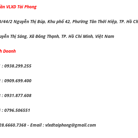
ần VLXD Tài Phong
0/44/2 Nguyễn Thị Búp, Khu phố 42, Phường Tân Thới Hiệp, TP. Hồ C
yễn Thị Sáng, Xã Đông Thạnh, TP. Hồ Chí Minh, Việt Nam
 Doanh
 : 0938.299.255
 : 0909.699.400
 : 0931.877.608
 : 0796.506551
028.6660.7368 - Email : vlxdtaiphong@gmail.com