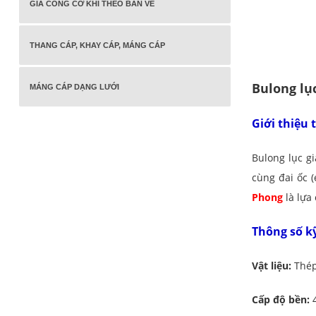
GIA CÔNG CƠ KHÍ THEO BẢN VẼ
THANG CÁP, KHAY CÁP, MÁNG CÁP
Bulong lụ
MÁNG CÁP DẠNG LƯỚI
Giới thiệu
Bulong lục gi
cùng đai ốc (
Phong
là lựa
Thông số k
Vật liệu:
Thép 
Cấp độ bền:
4