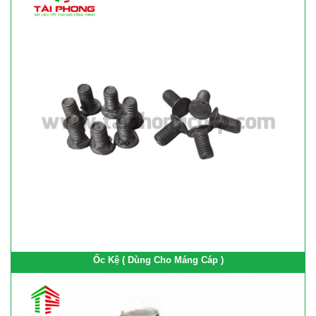
Ốc Kệ ( Dùng Cho Máng Cáp )