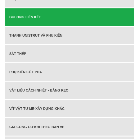
BULONG LIÊN KẾT
THANH UNISTRUT VÀ PHỤ KIỆN
SẮT THÉP
PHỤ KIỆN CỐT PHA
VẬT LIỆU CÁCH NHIỆT - BĂNG KEO
VÍT-VẬT TƯ ME-XÂY DỰNG KHÁC
GIA CÔNG CƠ KHÍ THEO BẢN VẼ