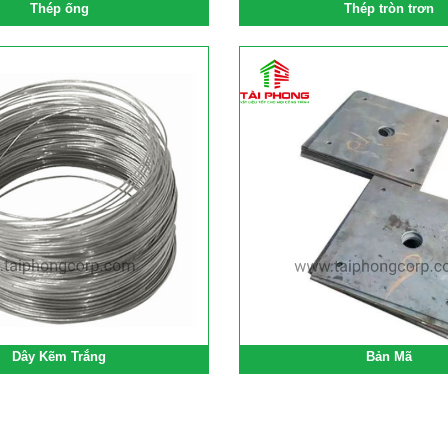
Thép ống
Thép tròn trơn
Dây Kẽm Trắng
Bản Mã