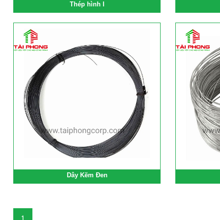
Thép hình I
Dây Kẽm Đen
1