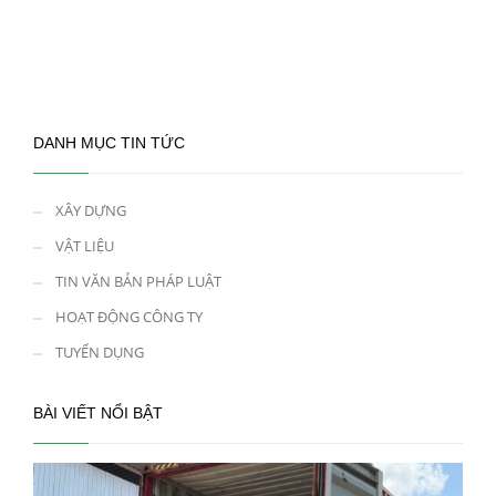
DANH MỤC TIN TỨC
XÂY DỰNG
VẬT LIỆU
TIN VĂN BẢN PHÁP LUẬT
HOẠT ĐỘNG CÔNG TY
TUYỂN DỤNG
BÀI VIẾT NỔI BẬT