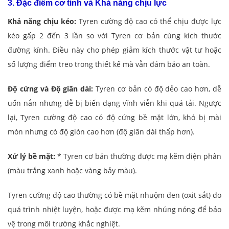
3. Đặc điểm cơ tính và Khả năng chịu lực
Khả năng chịu kéo:
Tyren cường độ cao có thể chịu được lực
kéo gấp 2 đến 3 lần so với Tyren cơ bản cùng kích thước
đường kính. Điều này cho phép giảm kích thước vật tư hoặc
số lượng điểm treo trong thiết kế mà vẫn đảm bảo an toàn.
Độ cứng và Độ giãn dài:
Tyren cơ bản có độ dẻo cao hơn, dễ
uốn nắn nhưng dễ bị biến dạng vĩnh viễn khi quá tải. Ngược
lại, Tyren cường độ cao có độ cứng bề mặt lớn, khó bị mài
mòn nhưng có độ giòn cao hơn (độ giãn dài thấp hơn).
Xử lý bề mặt:
* Tyren cơ bản thường được mạ kẽm điện phân
(màu trắng xanh hoặc vàng bảy màu).
Tyren cường độ cao thường có bề mặt nhuộm đen (oxit sắt) do
quá trình nhiệt luyện, hoặc được mạ kẽm nhúng nóng để bảo
vệ trong môi trường khắc nghiệt.