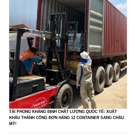
TÀI PHONG KHẲNG ĐỊNH CHẤT LƯỢNG QUỐC TẾ: XUẤT
KHẨU THÀNH CÔNG ĐƠN HÀNG 12 CONTAINER SANG CHÂU
MỸ!